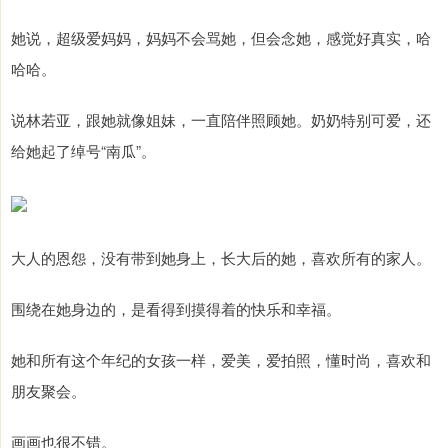
她说，超级爱妈妈，妈妈不会骂她，但会念她，感觉好真实，哈
哈哈。
说林若亚，跟她就像姐妹，一直陪伴照顾她。奶奶特别可爱，还
给她起了绰号“南瓜”。
大人的恩怨，没有带到她身上，长大后的她，喜欢所有的家人。
围绕在她身边的，是看得到摸得着的快乐和幸福。
她和所有这个年纪的女孩一样，爱美，爱拍照，懂时尚，喜欢和
朋友聚会。
画画也很不错。