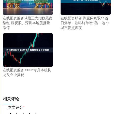
在线配资服务 A股三大指数尾盘
在线配资服务 淘宝闪购双11首
翻红 煤炭股、深圳本地股批量
日爆单：咖啡订单增8倍，这个
涨停
城市爱点宵夜
在线配资服务 2025专升本机构
龙头企业揭秘
相关评论
本文评分
*