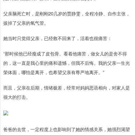
父亲脑死亡时，是刚刚20几岁的贾静雯，全程冷静、自作主张，
拔掉了父亲的氧气管。
她当时只觉得父亲，已经救不回来了，活着也很痛苦：
“那时候他已经瘦成了皮包骨。看着他痛苦，做女儿的是舍不得
的，这一直是我心里的痛和遗憾，但我不后悔。我的父亲一生光
荣体面，哪怕是离开，也希望父亲有尊严地离开。”
而且，父亲在后期，情绪极差，经常对妈妈恶语相向，对家人是
很大的打击。
爸爸的去世，一定程度上也影响到了她的情感关系，她强烈渴望