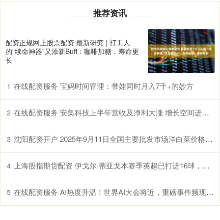
推荐资讯
配资正规网上股票配资 最新研究 | 打工人
的“续命神器”又添新Buff：咖啡加糖，寿命更
长
在线配资服务 宝妈时间管理：带娃同时月入7千+的妙方
1
在线配资服务 安集科技上半年营收及净利大涨 增长空间进一步拓宽
2
沈阳配资开户 2025年9月11日全国主要批发市场洋白菜价格行情
3
上海股指期货配资 伊戈尔·蒂亚戈本赛季英超已打进16球，创单赛季巴西球员进球纪录
4
在线配资服务 AI热度升温！世界AI大会将近，重磅事件频现，重仓国产AI的589520盘中涨逾1.5%
5