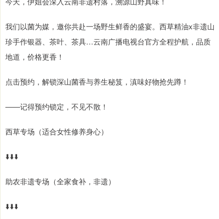
今天，伊姐会深入云南非遗村落，溯源山野真味！
我们以菌为媒，邀你共赴一场野生鲜香的盛宴。西草精油x非遗山
珍手作银器、茶叶、茶具…云南广播电视台官方全程护航，品质
地道，价格更香！
点击预约，解锁深山菌香与养生秘笈，滇味好物抢先蹲！
——记得预约锁定，不见不散！
西草专场（适合女性修养身心）
⬇️⬇️⬇️
助农非遗专场（全家食补，非遗）
⬇️⬇️⬇️