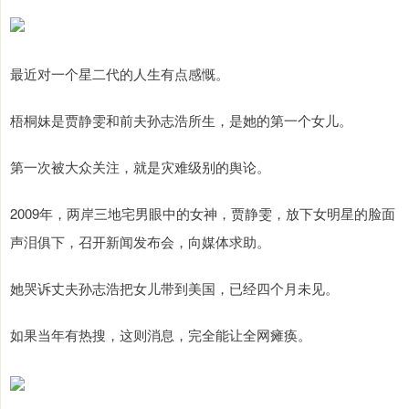
最近对一个星二代的人生有点感慨。
梧桐妹是贾静雯和前夫孙志浩所生，是她的第一个女儿。
第一次被大众关注，就是灾难级别的舆论。
2009年，两岸三地宅男眼中的女神，贾静雯，放下女明星的脸面
声泪俱下，召开新闻发布会，向媒体求助。
她哭诉丈夫孙志浩把女儿带到美国，已经四个月未见。
如果当年有热搜，这则消息，完全能让全网瘫痪。