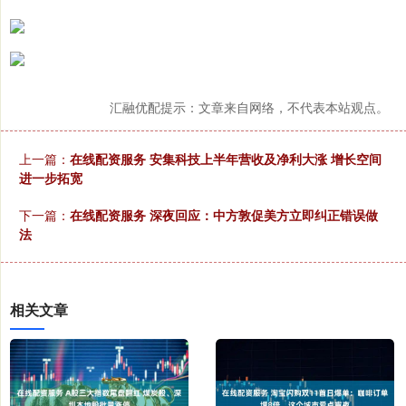
汇融优配提示：文章来自网络，不代表本站观点。
上一篇：
在线配资服务 安集科技上半年营收及净利大涨 增长空间
进一步拓宽
下一篇：
在线配资服务 深夜回应：中方敦促美方立即纠正错误做
法
相关文章