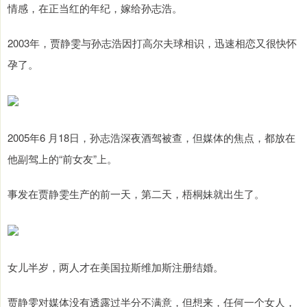
情感，在正当红的年纪，嫁给孙志浩。
2003年，贾静雯与孙志浩因打高尔夫球相识，迅速相恋又很快怀
孕了。
2005年6 月18日，孙志浩深夜酒驾被查，但媒体的焦点，都放在
他副驾上的“前女友”上。
事发在贾静雯生产的前一天，第二天，梧桐妹就出生了。
女儿半岁，两人才在美国拉斯维加斯注册结婚。
贾静雯对媒体没有透露过半分不满意，但想来，任何一个女人，