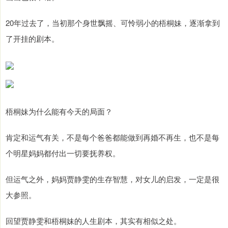
20年过去了，当初那个身世飘摇、可怜弱小的梧桐妹，逐渐拿到
了开挂的剧本。
梧桐妹为什么能有今天的局面？
肯定和运气有关，不是每个爸爸都能做到再婚不再生，也不是每
个明星妈妈都付出一切要抚养权。
但运气之外，妈妈贾静雯的生存智慧，对女儿的启发，一定是很
大参照。
回望贾静雯和梧桐妹的人生剧本，其实有相似之处。