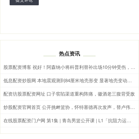
热点资讯
股票配资博客 祝好！阿森纳小将科普利替补出场10分钟受伤，被搀扶离场
低息配资炒股网 本地震观测到84厘米地壳形变 显著地壳变动引关注
配资坊股票配资网址 口子窖陷渠道重构阵痛，徽酒老三腹背受敌
炒股配资官网首页 公开挑衅篮协，怀特塞德再次发声，替卢伟圆谎，CBA丢尽了
在线股票配资门户网 第1集 | 青岛男篮公开课 | L1「抗阻力运球」🏀