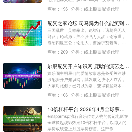
门....
查看：
196
分类：
线上股票配资代理
配资之家论坛 司马懿为什么能笑到最后？三个字：熬、忍、狠
三国乱世，英雄辈出。论智谋，诸葛亮无人
能及；论武勇，关羽张飞万人敌；论家世，
袁绍四世三公；论用人，曹操求贤若渴。可
最后摘....
查看：
209
分类：
线上股票配资代理
炒股配资开户知识网 鹿晗的演艺之路与爱情佳话
娱乐圈中明星们的爱情故事总是备受关注炒
股配资开户知识网，其发展之快令人咋舌，
大家对此似乎已习以为常，变得有些麻木。
本期....
查看：
106
分类：
线上股票配资代理
10倍杠杆平台 2026年4月全球票房前五电影盘点：迈克尔·杰克逊传记片登顶
emsp;emsp;流行音乐传奇人物的传记电影在
全球掀起观影热潮10倍杠杆平台，以惊人的
票房成绩登上月度票房榜首。这部作....