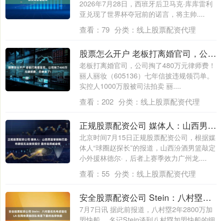
2026年7月28日，西班牙后卫马克·库库雷利
亚兑现了世界杯夺冠前的诺言，将主帅....
查看：
79
分类：
线上股票配资代理
股票怎么开户 老板打离婚官司，公司掏了480万元律师费，罚单来了！
老板打离婚官司，公司掏了480万元律师费！
丽人丽妆（605136）七年信披违规领罚单。
实控人1000万股被司法拍卖 丽....
查看：
202
分类：
线上股票配资代理
正规股票配资公司 媒体人：山西男篮曾接触巴里·布朗但无法接受报价 最终选择威金顿
北京时间7月15日正规股票配资公司，根据媒
体人“球圈赵探长”的报道，山西汾酒男篮敲定
小外援林德尔·，后者上赛季效力广州龙....
查看：
55
分类：
线上股票配资代理
安全股票配资公司 Stein：八村塁优先考虑留在LA 在网侠勇狼四队有意下最终选择快船
7月7日讯 据此前报道，八村塁2年2800万加
盟快船。 名记Stein谈到八村塁加盟快船的细