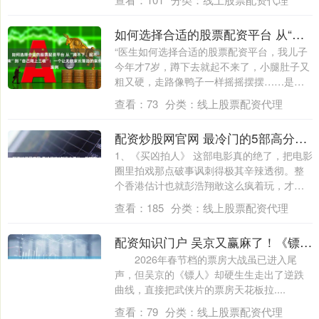
如何选择合适的股票配资平台 从“蹲不下、起不来”到“自己爬上三楼”：一个让无数家长落泪的案例
“医生如何选择合适的股票配资平台，我儿子
今年才7岁，蹲下去就起不来了，小腿肚子又
粗又硬，走路像鸭子一样摇摇摆摆……是不
是....
查看：
73
分类：
线上股票配资代理
配资炒股网官网 最冷门的5部高分港片，每部都被严重低估了
1、《买凶拍人》 这部电影真的绝了，把电影
圈里拍戏那点破事讽刺得极其辛辣透彻。整
个香港估计也就彭浩翔敢这么疯着玩，才华
横....
查看：
185
分类：
线上股票配资代理
配资知识门户 吴京又赢麻了！《镖人》票房逆跌创纪录，三部王牌新片蓄势待发
2026年春节档的票房大战虽已进入尾
声，但吴京的《镖人》却硬生生走出了逆跌
曲线，直接把武侠片的票房天花板拉....
查看：
79
分类：
线上股票配资代理