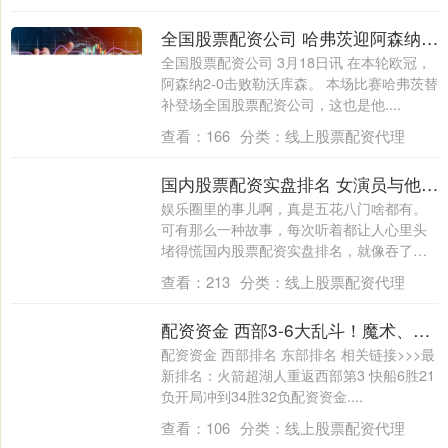
全国股票配资公司 哈弗茨迎阿森纳生涯100次出场里程碑，贡献32球14助攻
全国股票配资公司 3月18日讯 在本轮欧冠，
阿森纳2-0击败勒沃库森。 本场比赛哈弗茨替
补登场全国股票配资公司，这也是他....
查看：
166
分类：
线上股票配资代理
国内股票配资实盘排名 女演员与他在一起5年，将美好的年华都给了他，他却转身和闺蜜结婚！
娱乐圈里的事儿啊，真是五花八门啥都有。
可有那么一种故事，每次听着都让人心里头
堵得慌国内股票配资实盘排名，就像吞了个
没熟的....
查看：
213
分类：
线上股票配资代理
配资资金 西部3-6大乱斗！魔术、热火、老鹰合计21连胜狂追！谁会掉队？
配资资金 西部排名 东部排名 相关链接>>>最
新排名：火箭超湖人重返西部第3 快船6胜21
负开局冲到34胜32负配资资金....
查看：
106
分类：
线上股票配资代理