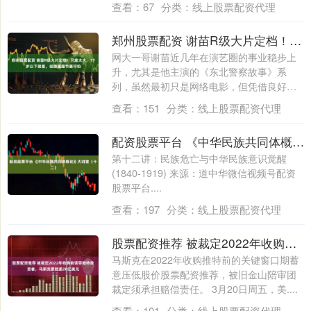
查看：
67
分类：
线上股票配资代理
郑州股票配资 谢苗R级大片定档！尺度太大，17岁以下禁看，但隐藏细节更可怕
网大一哥谢苗近几年在演艺圈的事业稳步上
升，尤其是他主演的《东北警察故事》系
列，虽然最初只是网络电影，但凭借良好的
口碑和不....
查看：
151
分类：
线上股票配资代理
配资股票平台 《中华民族共同体概论》大讲堂（十二）
第十二讲：民族危亡与中华民族意识觉醒
(1840-1919) 来源：道中华微信视频号配资
股票平台....
查看：
197
分类：
线上股票配资代理
股票配资推荐 被裁定2022年收购前误导推特投资者，马斯克要赔逾20亿美元
马斯克在2022年收购推特前的关键窗口期蓄
意压低股价股票配资推荐，被旧金山陪审团
裁定须承担赔偿责任。 3月20日周五，美....
查看：
101
分类：
线上股票配资代理