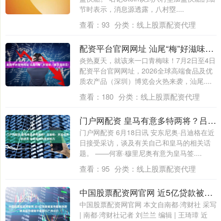
节时表示，消息源透露，八村塁....
查看：
93
分类：
线上股票配资代理
配资平台官网网址 汕尾“梅”好滋味，明天深圳见！
炎热夏天，就该来一口青梅味！7月2日至4日
配资平台官网网址，2026全球高端食品及优
质农产品（深圳）博览会火热来袭，汕尾....
查看：
180
分类：
线上股票配资代理
门户网配资 皇马有意多特两将？吕迪格：欢迎优秀的球员 非常期待为穆帅效力
门户网配资 6月18日讯 安东尼奥·吕迪格在近
日接受采访，谈及有关自己和皇马的相关话
题。 ——何塞·穆里尼奥有意为皇马签....
查看：
95
分类：
线上股票配资代理
中国股票配资网官网 近5亿贷款被宣布提前到期，锦龙股份硬刚平安银行广州分行
中国股票配资网官网 本文自南都·湾财社 采写
| 南都·湾财社记者 刘兰兰 编辑 | 王琦璋 近