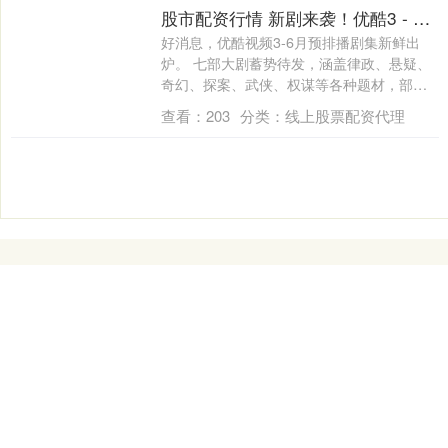
股市配资行情 新剧来袭！优酷3 - 6月7部预排大剧待播，总有一款适合你！
好消息，优酷视频3-6月预排播剧集新鲜出
炉。 七部大剧蓄势待发，涵盖律政、悬疑、
奇幻、探案、武侠、权谋等各种题材，部部
极....
查看：
203
分类：
线上股票配资代理
线上股票配资代理
汇融优配是一个国家认可的配资平台，致力于为投资者提供安
全、可靠的股票配资服务。我们的平台结合最新的市场行情分
析，帮助用户做出明智的投资决策。通过实盘操作，我们确保
资金的透明度和交易的真实性。无论您是新手还是资深投资
者，汇融优配都能为您提供量身定制的配资方案，助您在股市
中获得更高的收益。欢迎访问我们的官网，了解更多关于我们
的服务和优势。