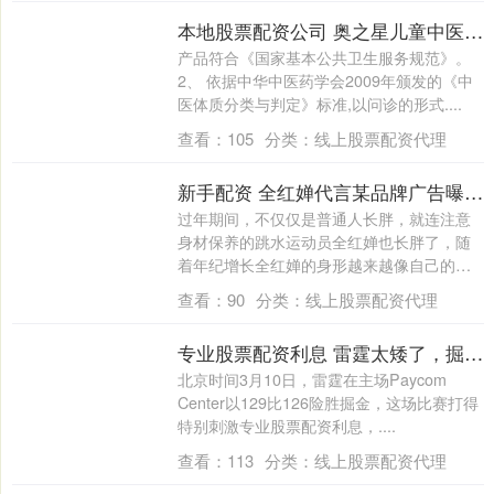
本地股票配资公司 奥之星儿童中医体质辨识系统功能说明
产品符合《国家基本公共卫生服务规范》。
2、 依据中华中医药学会2009年颁发的《中
医体质分类与判定》标准,以问诊的形式....
查看：
105
分类：
线上股票配资代理
新手配资 全红婵代言某品牌广告曝光，发福太明显，网友吐槽像刘欢和高晓松
过年期间，不仅仅是普通人长胖，就连注意
身材保养的跳水运动员全红婵也长胖了，随
着年纪增长全红婵的身形越来越像自己的母
亲，开....
查看：
90
分类：
线上股票配资代理
专业股票配资利息 雷霆太矮了，掘金雷霆比赛阿隆戈登首节7分钟爆砍19分，雷霆球员实在太矮被碾压
北京时间3月10日，雷霆在主场Paycom
Center以129比126险胜掘金，这场比赛打得
特别刺激专业股票配资利息，....
查看：
113
分类：
线上股票配资代理