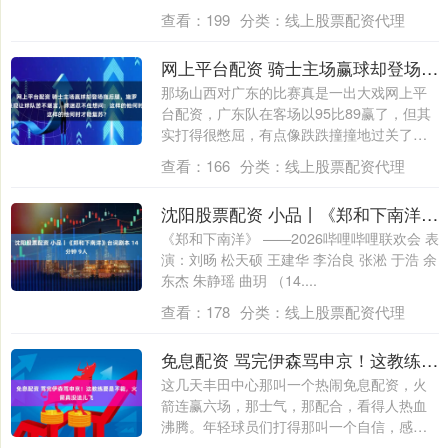
查看：
199
分类：
线上股票配资代理
网上平台配资 骑士主场赢球却登场拖后腿，施罗德的糟糕表现让球队苦不堪言，球迷忍不住想问：这样的他何时才能复苏？
那场山西对广东的比赛真是一出大戏网上平
台配资，广东队在客场以95比89赢了，但其
实打得很憋屈，有点像跌跌撞撞地过关了。
....
查看：
166
分类：
线上股票配资代理
沈阳股票配资 小品丨《郑和下南洋》台词剧本 14分钟 9人
《郑和下南洋》 ——2026哔哩哔哩联欢会 表
演：刘旸 松天硕 王建华 李治良 张淞 于浩 余
东杰 朱静瑶 曲玥 （14....
查看：
178
分类：
线上股票配资代理
免息配资 骂完伊森骂申京！这教练要是不裁，火箭真没法儿飞
这几天丰田中心那叫一个热闹免息配资，火
箭连赢六场，那士气，那配合，看得人热血
沸腾。年轻球员们打得那叫一个自信，感觉
这支队....