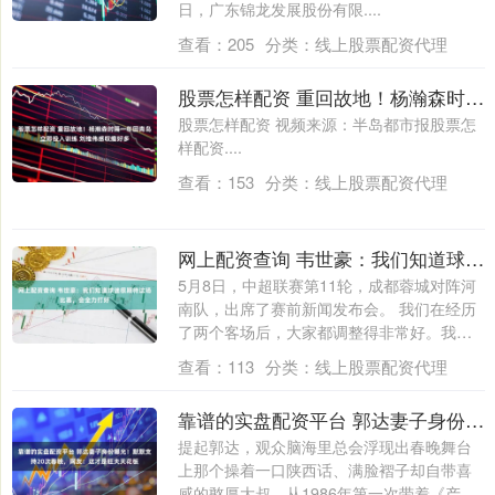
日，广东锦龙发展股份有限....
查看：
205
分类：
线上股票配资代理
股票怎样配资 重回故地！杨瀚森时隔一年回青岛立即投入训练 刘维伟感叹瘦好多
股票怎样配资 视频来源：半岛都市报股票怎
样配资....
查看：
153
分类：
线上股票配资代理
网上配资查询 韦世豪：我们知道球迷很期待这场比赛，会全力打好
5月8日，中超联赛第11轮，成都蓉城对阵河
南队，出席了赛前新闻发布会。 我们在经历
了两个客场后，大家都调整得非常好。我
们....
查看：
113
分类：
线上股票配资代理
靠谱的实盘配资平台 郭达妻子身份曝光！默默支持20次春晚，网友：这才是旺夫天花板
提起郭达，观众脑海里总会浮现出春晚舞台
上那个操着一口陕西话、满脸褶子却自带喜
感的憨厚大叔。从1986年第一次带着《产房