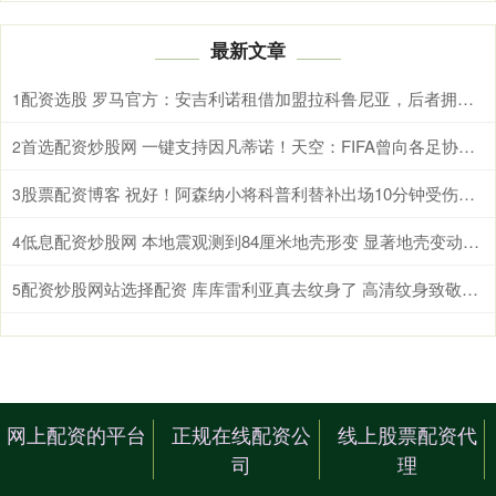
最新文章
配资选股 罗马官方：安吉利诺租借加盟拉科鲁尼亚，后者拥有选择买断条款
1
首选配资炒股网 一键支持因凡蒂诺！天空：FIFA曾向各足协发预制信函，签名已填好
2
股票配资博客 祝好！阿森纳小将科普利替补出场10分钟受伤，被搀扶离场
3
低息配资炒股网 本地震观测到84厘米地壳形变 显著地壳变动引关注
4
配资炒股网站选择配资 库库雷利亚真去纹身了 高清纹身致敬恩师
5
网上配资的平台
正规在线配资公
线上股票配资代
司
理