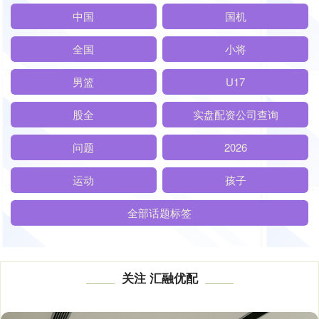
中国
国机
全国
小将
男篮
U17
股全
实盘配资公司查询
问题
2026
运动
孩子
全部话题标签
关注 汇融优配